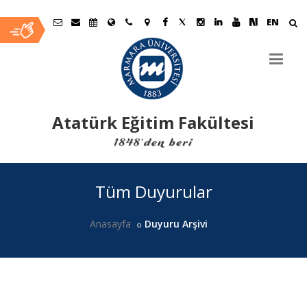
EN
Atatürk Eğitim Fakültesi
Ana
Tüm Duyurular
İçerik
Anasayfa
Duyuru Arşivi