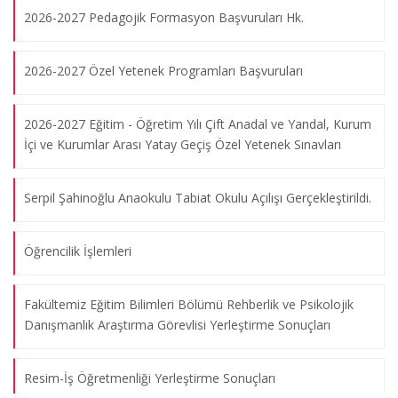
09.08.2026
2026-2027 Pedagojik Formasyon Başvuruları Hk.
2026-2027 Özel Yetenek Programları Başvuruları
Genç Azerbaycanlı Sanatçılardan Marmara Üniversitesi’nde
Unutulmaz Bir Konser
2026-2027 Eğitim - Öğretim Yılı Çift Anadal ve Yandal, Kurum
09.08.2026
İçi ve Kurumlar Arası Yatay Geçiş Özel Yetenek Sınavları
"Birlik”, “ Beraberlik” ve "Metamorfoz" isimli sergilerin açılışı
Serpil Şahinoğlu Anaokulu Tabiat Okulu Açılışı Gerçekleştirildi.
09.08.2026
Öğrencilik İşlemleri
İstanbul İl Milli Eğitim Müdürlüğü ve Eğitim Fakültesi Dekanları
Süreç Geliştirme Toplantısı
Fakültemiz Eğitim Bilimleri Bölümü Rehberlik ve Psikolojik
Danışmanlık Araştırma Görevlisi Yerleştirme Sonuçları
09.08.2026
Resim-İş Öğretmenliği Yerleştirme Sonuçları
Fakültemiz koleksiyonunda bulunan Ressam Şevket Dağ'a ait