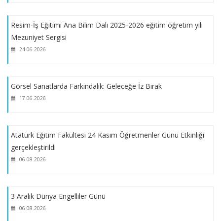
Giren Öğrenciler
Resim-İş Eğitimi Ana Bilim Dalı 2025-2026 eğitim öğretim yılı
Mezuniyet Sergisi
2025-2026 Eğitim-Öğretim Yılı Pedagojik Formasyon Eğitimi
Başvuruları Devam Ediyor
24.06.2026
Millî Eğitim Bakan Yardımcısı Sayın Ömer Faruk Yelkenci,
Görsel Sanatlarda Farkındalık: Geleceğe İz Bırak
Fakültemiz Dekanı Sayın Prof. Dr. Yusuf Alpaydın’ı makamında
17.06.2026
ziyaret etti.
Müzik Öğretmenliği Kayıt İşlemleri
Atatürk Eğitim Fakültesi 24 Kasım Öğretmenler Günü Etkinliği
gerçekleştirildi
Kurum İçi ve Kurumlar Arası Yatay Geçiş ve Çift Anadal ve
06.08.2026
Yandal Programları Özel Yetenek Sınavları Hk.
3 Aralık Dünya Engelliler Günü
2025-2026 Eğitim-Öğretim Yılı Pedagojik Formasyon Eğitimi
06.08.2026
Başvuruları Hakkında