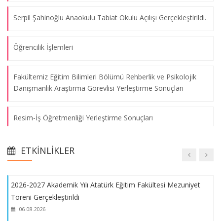
"Birlik”, “ Beraberlik” ve "Metamorfoz" isimli sergilerin açılışı
Serpil Şahinoğlu Anaokulu Tabiat Okulu Açılışı Gerçekleştirildi.
06.08.2026
Öğrencilik İşlemleri
İstanbul İl Milli Eğitim Müdürlüğü ve Eğitim Fakültesi Dekanları
Süreç Geliştirme Toplantısı
Fakültemiz Eğitim Bilimleri Bölümü Rehberlik ve Psikolojik
Danışmanlık Araştırma Görevlisi Yerleştirme Sonuçları
06.08.2026
Resim-İş Öğretmenliği Yerleştirme Sonuçları
Fakültemiz koleksiyonunda bulunan Ressam Şevket Dağ'a ait
tablolar ilk kez ulusal sergilerde sergilendi.
Müzik Öğretmenliği Yedek Sıralama Kayıt Hakkı
06.08.2026
ETKINLIKLER
Eğitim Bilimleri Bölümü Rehberlik ve Psikolojik Danışmanlık
2026-2027 Akademik Yılı Atatürk Eğitim Fakültesi Mezuniyet
Anabilim Dalı Araştırma Görevlisi İlanı
Töreni Gerçekleştirildi
06.08.2026
Fakültemiz 2024-2025 Eğitim-Öğretim Yılı Mezunları Dereceye