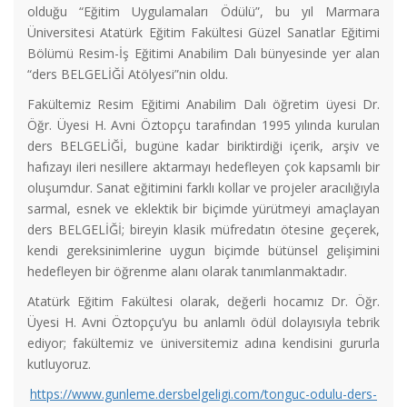
olduğu “Eğitim Uygulamaları Ödülü”, bu yıl Marmara
Üniversitesi Atatürk Eğitim Fakültesi Güzel Sanatlar Eğitimi
Bölümü Resim-İş Eğitimi Anabilim Dalı bünyesinde yer alan
“ders BELGELİĞİ Atölyesi”nin oldu.
Fakültemiz Resim Eğitimi Anabilim Dalı öğretim üyesi Dr.
Öğr. Üyesi H. Avni Öztopçu tarafından 1995 yılında kurulan
ders BELGELİĞİ, bugüne kadar biriktirdiği içerik, arşiv ve
hafızayı ileri nesillere aktarmayı hedefleyen çok kapsamlı bir
oluşumdur. Sanat eğitimini farklı kollar ve projeler aracılığıyla
sarmal, esnek ve eklektik bir biçimde yürütmeyi amaçlayan
ders BELGELİĞİ; bireyin klasik müfredatın ötesine geçerek,
kendi gereksinimlerine uygun biçimde bütünsel gelişimini
hedefleyen bir öğrenme alanı olarak tanımlanmaktadır.
Atatürk Eğitim Fakültesi olarak, değerli hocamız Dr. Öğr.
Üyesi H. Avni Öztopçu’yu bu anlamlı ödül dolayısıyla tebrik
ediyor; fakültemiz ve üniversitemiz adına kendisini gururla
kutluyoruz.
https://www.gunleme.dersbelgeligi.com/tonguc-odulu-ders-