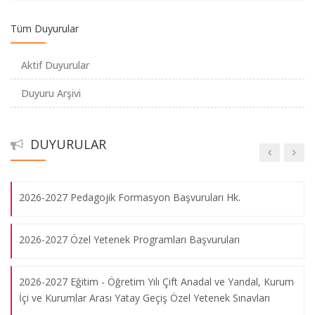
Tüm Duyurular
Eyüp İlçe Milli Eğitim Müdürlüğü ve Eyüpsultan Kız Anadolu
İmam Hatip Lisesi Müdürlüğünden Ziyaret
Aktif Duyurular
Duyuru Arşivi
Maltepe İlçe Milli Eğitim Müdürlüğünden Ziyaret
Türkiye Yüzyılı Maarif Modeli: Eğitimin Yenilikçi Yol Haritası
06.08.2026
Atatürk Eğitim Fakültesi Dekanlığı'nda görev devir ve teslim
DUYURULAR
töreni gerçekleştirildi
"FARKINDA MISIN?"
06.08.2026
2026-2027 Pedagojik Formasyon Başvuruları Hk.
2026-2027 Özel Yetenek Programları Başvuruları
Genç Azerbaycanlı Sanatçılardan Marmara Üniversitesi’nde
Unutulmaz Bir Konser
2026-2027 Eğitim - Öğretim Yılı Çift Anadal ve Yandal, Kurum
06.08.2026
İçi ve Kurumlar Arası Yatay Geçiş Özel Yetenek Sınavları