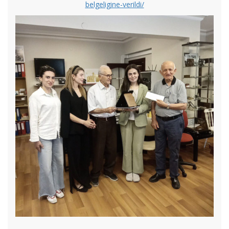
belgeligine-verildi/
2025-2026 Eğitim-Öğretim Yılı Pedagojik Formasyon Eğitimi
Başvuruları Hakkında
Müzik Öğretmenliği 1. Aşama Sınav Yerleri
ERASMUS+ KA171 KAPSAMINDA GELEN HEYET
FAKÜLTEMİZDE